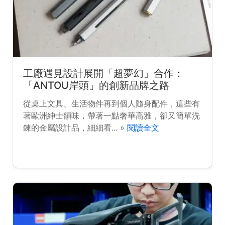
工廠遇見設計展開「超夢幻」合作：
「ANTOU岸頭」的創新品牌之路
從桌上文具、生活物件再到個人隨身配件，這些有
著歐洲紳士韻味，帶著一點奢華高雅，卻又簡單洗
鍊的金屬設計品，細細看... »
閱讀全文