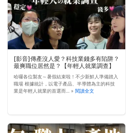
[影音]傳產沒人愛？科技業錢多有陷阱？
最爽職位居然是？【年輕人就業調查】
哈囉各位製友～暑假結束啦！不少新鮮人準備踏入
職場 根據統計，以電子產品、半導體為主的科技
業是年輕人就業的首選而... »
閱讀全文