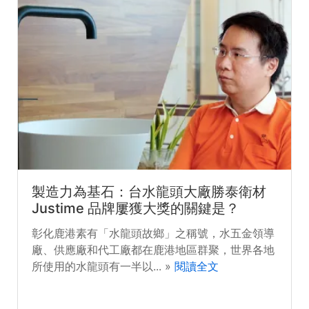
製造力為基石：台水龍頭大廠勝泰衛材
Justime 品牌屢獲大獎的關鍵是？
彰化鹿港素有「水龍頭故鄉」之稱號，水五金領導
廠、供應廠和代工廠都在鹿港地區群聚，世界各地
所使用的水龍頭有一半以... »
閱讀全文