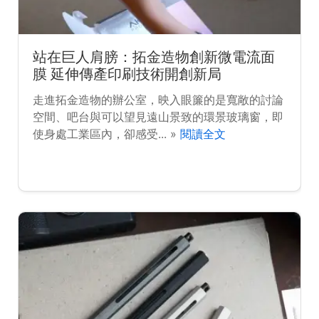
站在巨人肩膀：拓金造物創新微電流面
膜 延伸傳產印刷技術開創新局
走進拓金造物的辦公室，映入眼簾的是寬敞的討論
空間、吧台與可以望見遠山景致的環景玻璃窗，即
使身處工業區內，卻感受... »
閱讀全文