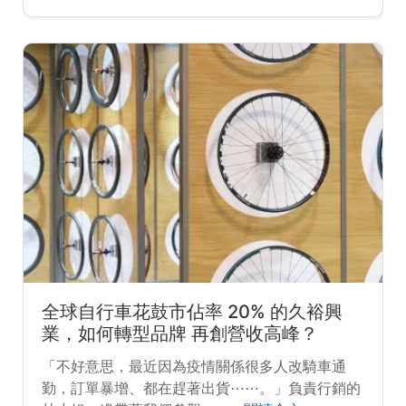
全球自行車花鼓市佔率 20% 的久裕興
業，如何轉型品牌 再創營收高峰？
「不好意思，最近因為疫情關係很多人改騎車通
勤，訂單暴增、都在趕著出貨⋯⋯。」負責行銷的