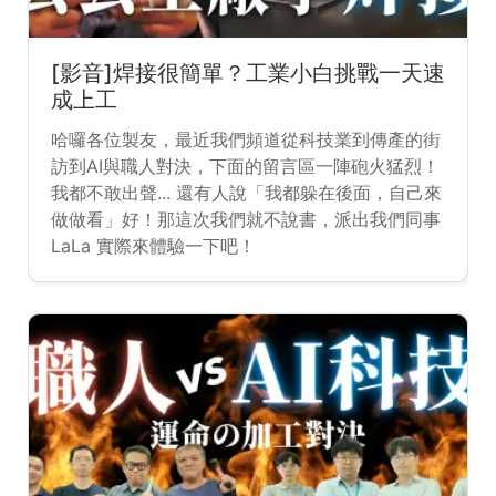
[影音]焊接很簡單？工業小白挑戰一天速
成上工
哈囉各位製友，最近我們頻道從科技業到傳產的街
訪到AI與職人對決，下面的留言區一陣砲火猛烈！
我都不敢出聲... 還有人說「我都躲在後面，自己來
做做看」好！那這次我們就不說書，派出我們同事
LaLa 實際來體驗一下吧！