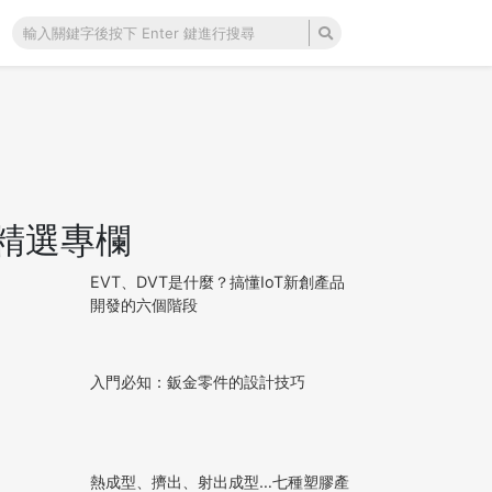
精選專欄
EVT、DVT是什麼？搞懂IoT新創產品
開發的六個階段
入門必知：鈑金零件的設計技巧
熱成型、擠出、射出成型…七種塑膠產