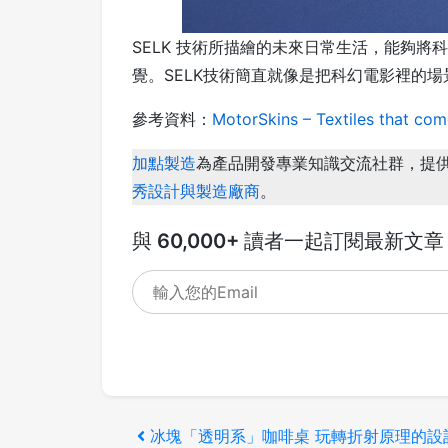
SELK 技術所描繪的未來日常生活，能夠
覺。SELK技術簡直就像是把科幻電影裡的
參考資料：
MotorSkins – Textiles that come
加點製造
為產品開發專業知識交流社群，提
秀設計與製造廠商
。
與 60,000+ 讀者一起訂閱最新文章
文
上
冰塊「透明系」咖啡桌 玩轉折射原理的設