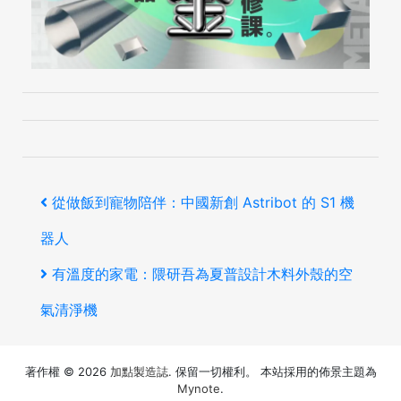
文
上
從做飯到寵物陪伴：中國新創 Astribot 的 S1 機
章
一
器人
導
篇
下
有溫度的家電：隈研吾為夏普設計木料外殼的空
覽
文
一
氣清淨機
章
篇
著作權 © 2026
加點製造誌
. 保留一切權利。 本站採用的佈景主題為
文
Mynote
.