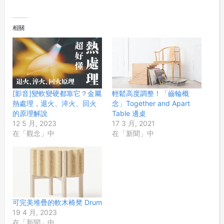
相關
[影音]變軟變硬都靠它？金屬
輕鬆高度調整！「齒輪概
熱處理，退火、淬火、回火
念」Together and Apart
的原理解說
Table 邊桌
12 5 月, 2023
17 3 月, 2021
在「觀念」中
在「新聞」中
可完美堆疊的軟木椅凳 Drum
19 4 月, 2023
在「新聞」中