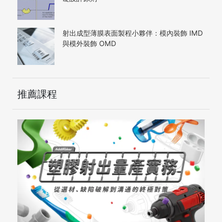
射出成型薄膜表面製程小夥伴：模內裝飾 IMD
與模外裝飾 OMD
推薦課程