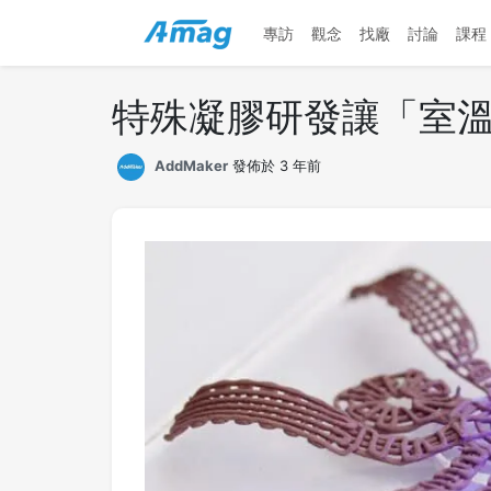
專訪
觀念
找廠
討論
課程
特殊凝膠研發讓「室溫
AddMaker
發佈於 3 年前