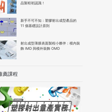
品製程初認識！
新手不可不知：塑膠射出成型產品的
11 個基礎設計原則
射出成型薄膜表面製程小夥伴：模內裝
飾 IMD 與模外裝飾 OMD
推薦課程