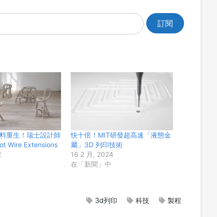
料重生！瑞士設計師
快十倍！MIT研發超高速「液態金
Wire Extensions
屬」3D 列印技術
2
16 2 月, 2024
在「新聞」中
3d列印
科技
製程