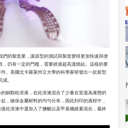
我們的製造業，讓原型的測試與製造變得更加快速與便
性，仍有一定的門檻，需要經過超高溫燒結。這樣的要
零件。美國北卡羅萊州立大學的科學家研發出一款新型
完成。
小的銅顆粒溶液，在此溶液混合了少量在室溫為液態的
一起，確保金屬材料的均勻分布，因此列印的過程中，
最後此溶液中還加入了鹽酸以及甲基纖維素混合，最終