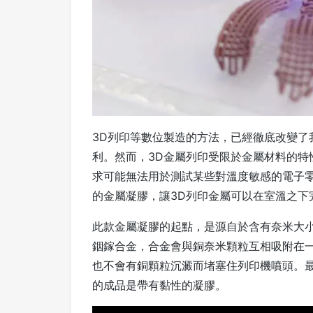
3D列印等數位製造的方法，已經徹底改變了
利。然而，3D金屬列印受限於金屬材料的特
求可能無法用於測試某些對溫度敏感的電子
的金屬凝膠，讓3D列印金屬可以在室溫之下
此款金屬凝膠的起點，是源自於含有奈米大
銦鎵合金，合金會與銅奈米顆粒互相吸附在
也不會有銅顆粒沉澱而堵塞住列印機噴頭。
的成品是帶有黏性的凝膠。