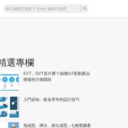
精選專欄
EVT、DVT是什麼？搞懂IoT新創產品
開發的六個階段
入門必知：鈑金零件的設計技巧
熱成型、擠出、射出成型…七種塑膠產