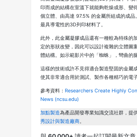
印而成的結構在室溫下就能夠乾燥成形、變
個立體、由高達 97.5% 的金屬所組成的
最具導電性的3D列印材料了。
此外，此金屬凝膠成品還有一種較為特殊的
定的形狀改變，因此可以設計複雜的立體圖
體結構。如示範影片中的「蜘蛛」，彎曲的
這樣的技術或許不見得適合製造堅固的金屬
使其非常適合用於測試、製作各種精巧的電
參考資料：
Researchers Create Highly Cond
News (ncsu.edu)
加點製造
為產品開發專業知識交流社群，提
秀設計與製造廠商
。
與 60,000+ 讀者一起訂閱最新文章