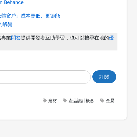
on Behance
液體窗戶」成本更低、更節能
的觸覺
供專業
問答
提供開發者互助學習，也可以搜尋在地的
優
建材
產品設計概念
金屬