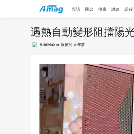
專訪
觀念
找廠
討論
課程
遇熱自動變形阻擋陽光：
AddMaker
發佈於 4 年前