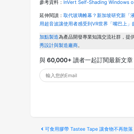
參考資料：
InVert Self-Shading Windows 
延伸閱讀：
取代玻璃帷幕？新加坡研究新「
用超音波讓使用者感受到VR世界「嘴巴上」
加點製造
為產品開發專業知識交流社群，提
秀設計與製造廠商
。
與 60,000+ 讀者一起訂閱最新文章
文
上
可食用膠帶 Tastee Tape 讓食物不再散落
章