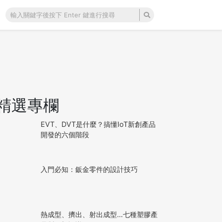
精選專欄
EVT、DVT是什麼？搞懂IoT新創產品
開發的六個階段
入門必知：鈑金零件的設計技巧
熱成型、擠出、射出成型…七種塑膠產