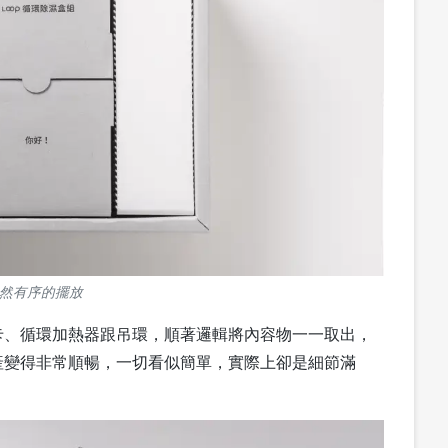
然有序的擺放
卡、循環加熱器跟吊環，順著邏輯將內容物一一取出，
產變得非常順暢，一切看似簡單，實際上卻是細節滿