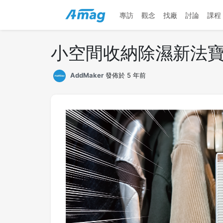
專訪
觀念
找廠
討論
課程
小空間收納除濕新法寶！
AddMaker
發佈於 5 年前