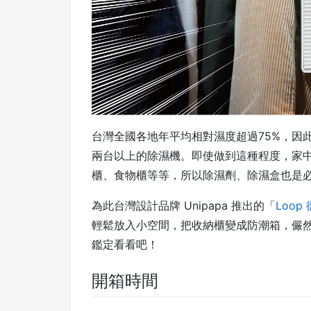
台灣全國各地年平均相對濕度超過75%，因
兩台以上的除濕機。即使做到這種程度，家
櫃、食物櫃等等，所以除濕劑、除濕盒也是
為此台灣設計品牌 Unipapa 推出的「
Loop
輕鬆放入小空間，把收納櫃變成防潮箱，儼
鑑定看看吧！
開箱時間