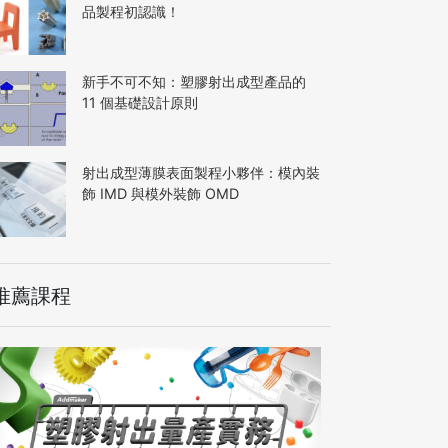
品製程初認識！
新手不可不知：塑膠射出成型產品的
11 個基礎設計原則
射出成型薄膜表面製程小夥伴：模內裝
飾 IMD 與模外裝飾 OMD
推薦課程