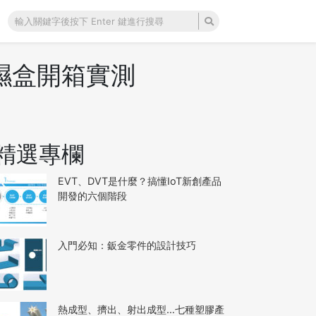
除濕盒開箱實測
精選專欄
EVT、DVT是什麼？搞懂IoT新創產品
開發的六個階段
入門必知：鈑金零件的設計技巧
熱成型、擠出、射出成型…七種塑膠產