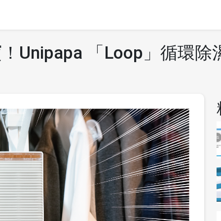
Unipapa 「Loop」循環