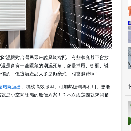
此除濕機對台灣民眾來說屬於標配，有些家庭甚至會放
中還是會有一些隱藏的潮濕死角，像是抽屜、櫥櫃、鞋
必備的，但這類產品大多是拋棄式，相當浪費啊！
 循環除濕盒
」標榜高效除濕、可加熱循環再利用、更能
然就是小空間除濕的最佳方案！？本次鑑定團就來開箱