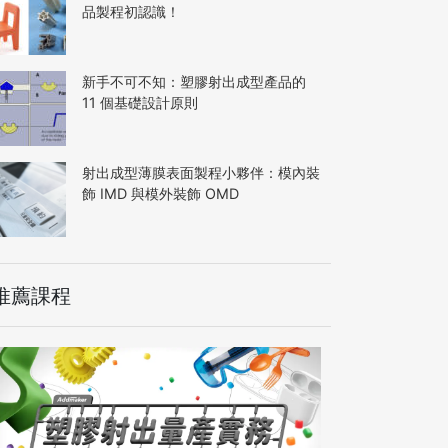
品製程初認識！
新手不可不知：塑膠射出成型產品的
11 個基礎設計原則
射出成型薄膜表面製程小夥伴：模內裝
飾 IMD 與模外裝飾 OMD
推薦課程