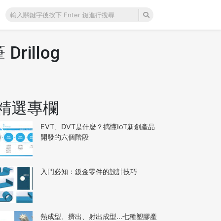
illog
精選專欄
EVT、DVT是什麼？搞懂IoT新創產品
開發的六個階段
入門必知：鈑金零件的設計技巧
熱成型、擠出、射出成型…七種塑膠產