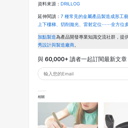
資料來源：
DRILLOG
延伸閱讀：
7 種常見的金屬產品製造成形工
上下樓梯、切削拋光、雷射定位⋯⋯全方位多功
加點製造
為產品開發專業知識交流社群，提
秀設計與製造廠商
。
與 60,000+ 讀者一起訂閱最新文章
相關