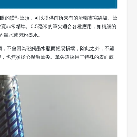
g 搶眼的鑽型筆頭，可以提供前所未有的流暢書寫經驗。筆
寬非常精準。0.5毫米的筆尖適合各種應用，如精細的
高的墨水或閃粉墨水。
不銹鋼，不會因為碰觸墨水瓶而輕易損壞，除此之外，不鏽
時，也無須擔心腐蝕筆尖。筆尖還採用了特殊的表面處