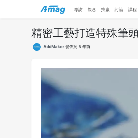
專訪
觀念
找廠
討論
課程
精密工藝打造特殊筆頭，
AddMaker
發佈於 5 年前