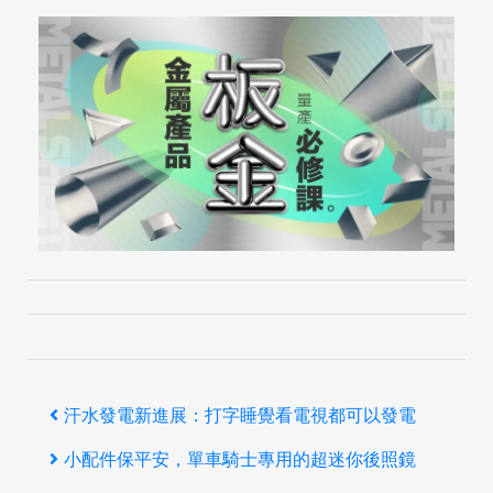
文
上
汗水發電新進展：打字睡覺看電視都可以發電
章
一
下
小配件保平安，單車騎士專用的超迷你後照鏡
導