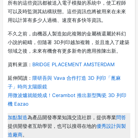
所有的這些資訊都被送入電子模擬的系統中，使工程師
可以及時監測其結構狀態。這些資訊也將被用來在未來
用以計算有多少人過橋、速度有多快等資訊。
不久之前，由機器人製造如此複雜的金屬橋還屬於科幻
小說的範疇，但隨著 3D列印越加複雜，並且進入了建築
領域之後，未來有機會有更多新奇的應用推陳出新。
資料來源：
BRIDGE PLACEMENT AMSTERDAM
延伸閱讀：
隈研吾與 Vava 合作打造 3D 列印「蓖麻
子」時尚太陽眼鏡
用微波爐就能燒成！Cerambot 推出新型陶瓷 3D 列印
機 Eazao
加點製造
為產品開發專業知識交流社群，提供專業
問答
提供開發者互助學習，也可以搜尋在地的
優秀設計與製
造廠商
。