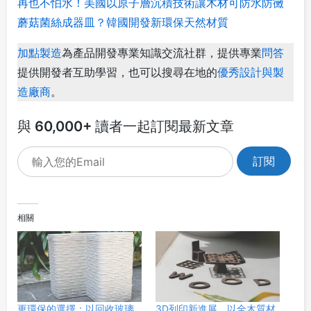
再也不怕水！美國以原子層沉積技術讓木材可防水防黴
蘑菇菌絲成器皿？韓國開發新環保天然材質
加點製造
為產品開發專業知識交流社群，提供專業
問答
提供開發者互助學習，也可以搜尋在地的
優秀設計與製
造廠商
。
與 60,000+ 讀者一起訂閱最新文章
相關
更環保的選擇：以回收玻璃
3D列印新進展，以全木質材