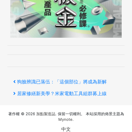
文
上
狗臉辨識已落伍：「這個部位」將成為新解
章
一
下
居家修繕新美學？米家電動工具組群募上線
導
篇
一
覽
著作權 © 2026
加點製造誌
. 保留一切權利。 本站採用的佈景主題為
文
篇
Mynote
.
章
文
中文