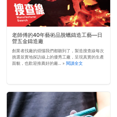
老師傅的40年藝術品脫蠟鑄造工藝—日
營五金鑄造廠
創業者找廠的煩惱我們都聽到了，製造搜查線每次
挑選並實地探訪線上的優秀工廠，呈現真實的生產
面貌，也歡迎推薦好的廠... »
閱讀全文