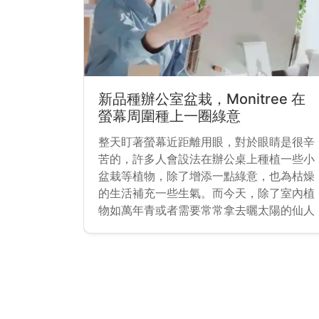
新品種辦公室盆栽，Monitree 在
螢幕周圍種上一圈綠意
整天盯著螢幕近距離用眼，對於眼睛是很辛
苦的，許多人會設法在辦公桌上種植一些小
盆栽等植物，除了增添一點綠意，也為枯燥
的生活補充一些生氣。而今天，除了室內植
物如萬年青或者需要常常拿去曬太陽的仙人
掌，螢幕旁的綠色小夥伴又多了一種選擇！
正在 Kickstarter 募資平台上募資中的專案
Monitree 可以在螢幕周圍種上「一圈」綠
頁面導覽
意。