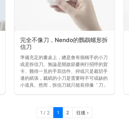
完全不像刀，Nendo的鸚鵡螺形拆
信刀
準備充足的書桌上，總是會有個稱手的小刀
或是拆信刀。無論是開啟節慶例行招呼的賀
卡、難得一見的手寫信件、抑或只是裁切手
邊的紙張，裁紙的小刀是需要時不可或缺的
小道具。然而，拆信刀就只能長得像「刀」
的形狀嗎？那可不，日本著名設計事務所
Nendo Design 最近推出的鸚鵡螺裁紙刀
（nautilus paper-knife），就讓這把刀完
目前頁面
頁次
全「不成刀型」。
1 / 2
1
2
往後
›