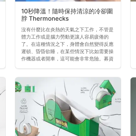
10秒降溫！隨時保持清涼的冷卻圍
脖 Thermonecks
沒有什麼比在炎熱的天氣之下工作，不管是
體力工作或是腦力勞動更讓人容易疲倦的
了。在這種情況之下，身體會自然變得反應
遲頓、昏昏欲睡，在某些情況下比如需要操
作機器或者開車，這可能會非常危險。募資
平台 Indiegogo 近期上架了一款圍脖，由
設計團隊 Degreve Design 推出，號稱採取
了新的技術，可以快速又舒適的降低體溫。