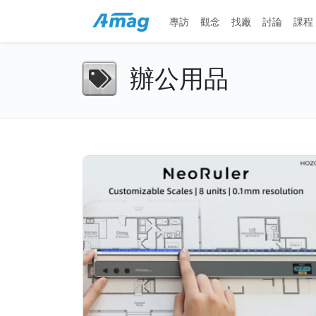
專訪
觀念
找廠
討論
課程
辦公用品