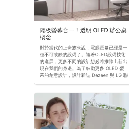
隔板螢幕合一！透明 OLED 辦公桌
概念
對於當代的上班族來說，電腦螢幕已經是一
種不可或缺的設備了。隨著OLED設備技術
的進展，更多不同的設計想必將推陳出新出
現在我們的身邊。為了鼓勵更多 OLED 螢
幕的創意設計，設計雜誌 Dezeen 與 LG 聯
合舉辦的 OLEDs Go！設計競賽，最近入圍
決賽的土耳其設計師 Cagatay Afsar 在影
片中展示了他為透明OLED螢幕所做出的設
計 Caelum。