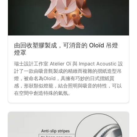
由回收塑膠製成，可消音的 Oloïd 吊燈
燈罩
瑞士設計工作室 Atelier Oï 與 Impact Acoustic 設
計了一款由吸音氈製成的精緻而複雜的摺紙造型吊
燈，被命名為Oloïd，具擁有巧妙的日式摺紙質
感，形狀類似燈籠，結合照明與吸音的特性，可以
在空間中創造特殊的氣氛。