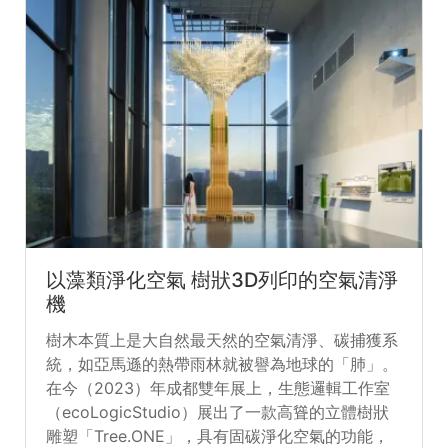
以藻類淨化空氣 樹狀3D列印的空氣清淨
機
樹木本質上是大自然最天然的空氣清淨、碳捕獲系
統，如亞馬遜的熱帶雨林就被譽為地球的「肺」。
在今（2023）年成都雙年展上，生態邏輯工作室
（ecoLogicStudio）展出了一款高聳的立體樹狀
雕塑「Tree.ONE」，具有固碳淨化空氣的功能，