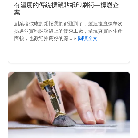
有溫度的傳統標籤貼紙印刷術—標恩企
業
創業者找廠的煩惱我們都聽到了，製造搜查線每次
挑選並實地探訪線上的優秀工廠，呈現真實的生產
面貌，也歡迎推薦好的廠... »
閱讀全文