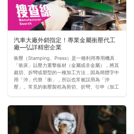
汽車大廠外銷指定！專業金屬衝壓代工
廠—弘詳精密企業
衝壓（Stamping、Press）是一種利用專用機具
「衝床」以壓力重擊板材（金屬或非金屬），將其
裁切、折彎或塑型的一種加工方法，因為簡體字中
用「沖」代替「衝」，所以也常被誤用為「沖
壓」。常見的衝壓製程為剪切、折彎、引申（加工
容器等有直壁造型）等不同的製程，大量用於用於
各種器皿、機械零件的生產，廣泛的運用在生活
中。