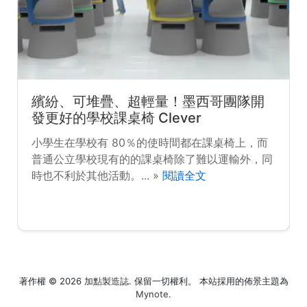
繽紛、可堆疊、超輕量！墨西哥團隊開
發更好的學校課桌椅 Clever
小學生在學校有 80％的使時間都在課桌椅上，而
普通公立學校現有的的課桌椅除了難以運輸外，同
時也不利於其他活動。... »
閱讀全文
著作權 © 2026
加點製造誌
. 保留一切權利。 本站採用的佈景主題為
Mynote
.