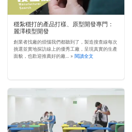
穩紮穩打的產品打樣、原型開發專門：
麗澤模型開發
創業者找廠的煩惱我們都聽到了，製造搜查線每次
挑選並實地探訪線上的優秀工廠，呈現真實的生產
面貌，也歡迎推薦好的廠... »
閱讀全文