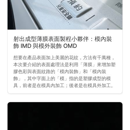
射出成型薄膜表面製程小夥伴：模內裝
飾 IMD 與模外裝飾 OMD
想要在產品表面加上美麗的花紋，方法有千萬種，
本次要介紹的表面處理法是利用「薄膜」來增加塑
膠色彩與表面紋路的「模內裝飾」和「模內裝
飾」，其中字面上的「模」指的是塑膠成型的模
具，前者是在模具內加工；後者是在模具外加工。
而這兩種表面處理方式約莫在 2017 被業界大力支
持與推廣，因為比起噴塗、電鍍，「模內裝飾」和
「模內裝飾」更加環保，不過在製程與應用上他們
究竟不同呢？一起看下去！