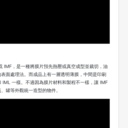
 INS 或 IMF，是一種將膜片預先熱壓或真空成型並裁切，油
的表面處理法。而成品上有一層透明薄膜，中間是印刷
IML 一樣。不過因為膜片材料和製程不一樣，讓 IMF
瓶、罐等外觀統一造型的物件。