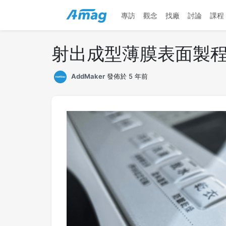
專訪
觀念
找廠
討論
課程
射出成型薄膜表面製程小
AddMaker
發佈於 5 年前