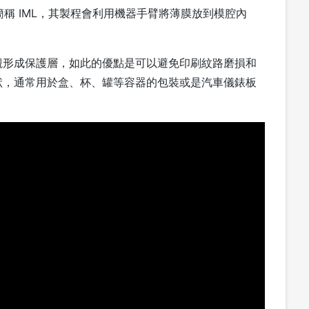
bel，簡稱 IML，其製程會利用機器手臂將薄膜放到模腔內
觀形成保護層，如此的優點是可以避免印刷紋路磨損和
狀，通常用於盒、杯、罐等容器的包裝或是汽車儀錶板