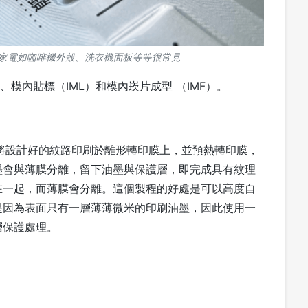
；家電如咖啡機外殼、洗衣機面板等等很常見
、模內貼標（IML）和模內崁片成型 （IMF）。
稱 IMR，是將設計好的紋路印刷於離形轉印膜上，並預熱轉印膜，
墨會與薄膜分離，留下油墨與保護層，即完成具有紋理
在一起，而薄膜會分離。這個製程的好處是可以高度自
是因為表面只有一層薄薄微米的印刷油墨，因此使用一
層保護處理。