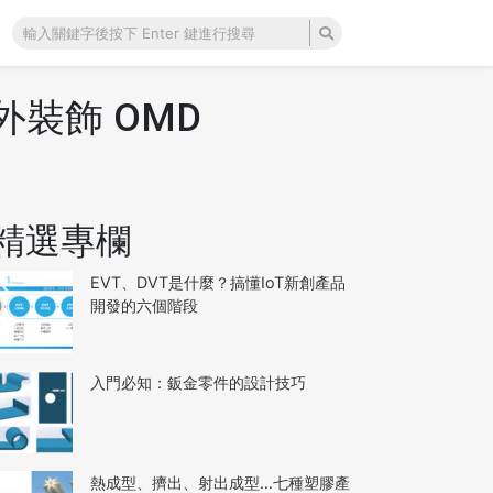
裝飾 OMD
精選專欄
EVT、DVT是什麼？搞懂IoT新創產品
開發的六個階段
入門必知：鈑金零件的設計技巧
熱成型、擠出、射出成型…七種塑膠產