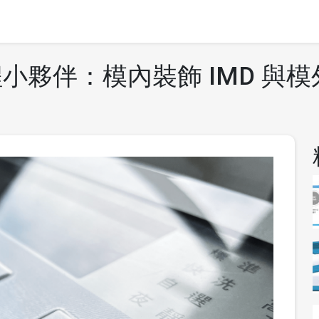
夥伴：模內裝飾 IMD 與模外