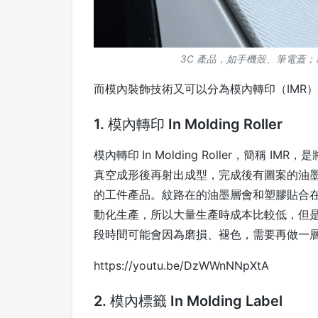
3C 產品，如手機殼、筆電蓋
而模內裝飾技術又可以分為模內轉印（IMR）
1. 模內轉印 In Molding Roller
模內轉印
In Molding Roller，簡
真空成形後再射出成型，完成後有圖案的油
的工件產品。紋路在的油墨層會和塑膠貼合
動化生產，所以大量生產時成本比較低，但
段時間可能會因為磨損、褪色，需要再做一
https://youtu.be/DzWWnNNpXtA
2. 模內標籤 In Molding Label