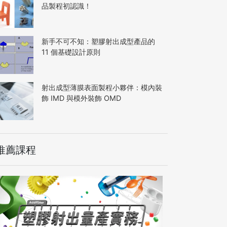
品製程初認識！
新手不可不知：塑膠射出成型產品的
11 個基礎設計原則
射出成型薄膜表面製程小夥伴：模內裝
飾 IMD 與模外裝飾 OMD
推薦課程