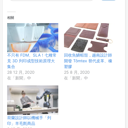
相關
不只有 FDM、SLA！七種常
回收魚鱗蝦殼，越南設計師
見 3D 列印成型技術原理大
開發 Tômtex 替代皮革、橡
集合
塑膠
28 12 月, 2020
25 8 月, 2020
在「新聞」中
在「新聞」中
荷蘭設計師以機械手「列
印」羊毛氈商品