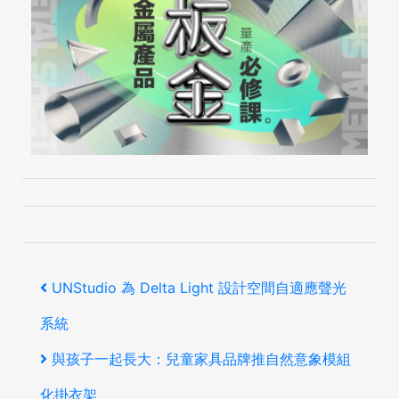
文
上
UNStudio 為 Delta Light 設計空間自適應聲光
章
一
系統
導
篇
下
與孩子一起長大：兒童家具品牌推自然意象模組
覽
文
一
化掛衣架