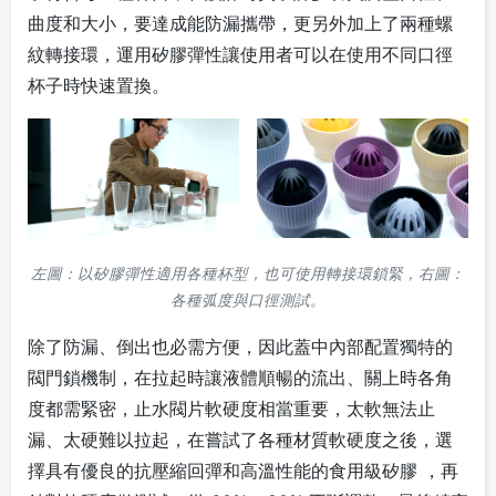
曲度和大小，要達成能防漏攜帶，更另外加上了兩種螺
紋轉接環，運用矽膠彈性讓使用者可以在使用不同口徑
杯子時快速置換。
左圖：以矽膠彈性適用各種杯型，也可使用轉接環鎖緊，右圖：
各種弧度與口徑測試。
除了防漏、倒出也必需方便，因此蓋中內部配置獨特的
閥門鎖機制，在拉起時讓液體順暢的流出、關上時各角
度都需緊密，止水閥片軟硬度相當重要，太軟無法止
漏、太硬難以拉起，在嘗試了各種材質軟硬度之後，選
擇具有優良的抗壓縮回彈和高溫性能的食用級矽膠 ，再