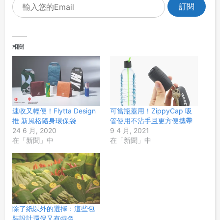
相關
速收又輕便！Flytta Design
可當瓶蓋用！ZippyCap 吸
推 新風格隨身環保袋
管使用不沾手且更方便攜帶
24 6 月, 2020
9 4 月, 2021
在「新聞」中
在「新聞」中
除了紙以外的選擇：這些包
裝設計環保又有特色