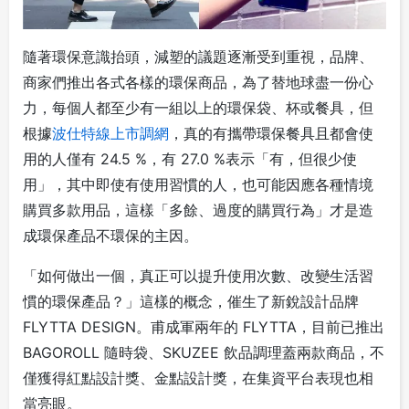
隨著環保意識抬頭，減塑的議題逐漸受到重視，品牌、
商家們推出各式各樣的環保商品，為了替地球盡一份心
力，每個人都至少有一組以上的環保袋、杯或餐具，但
根據
波仕特線上市調網
，真的有攜帶環保餐具且都會使
用的人僅有 24.5 %，有 27.0 %表示「有，但很少使
用」，其中即使有使用習慣的人，也可能因應各種情境
購買多款用品，這樣「多餘、過度的購買行為」才是造
成環保產品不環保的主因。
「如何做出一個，真正可以提升使用次數、改變生活習
慣的環保產品？」這樣的概念，催生了新銳設計品牌
FLYTTA DESIGN。甫成軍兩年的 FLYTTA，目前已推出
BAGOROLL 隨時袋、SKUZEE 飲品調理蓋兩款商品，不
僅獲得紅點設計獎、金點設計獎，在集資平台表現也相
當亮眼。