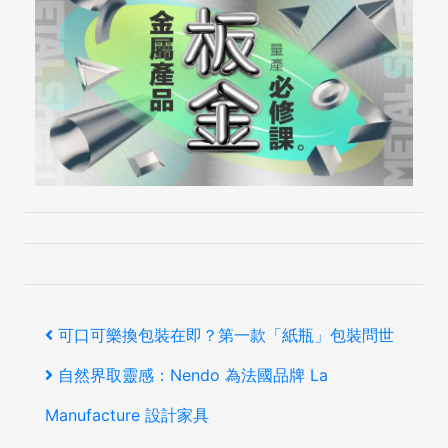
文
上
可口可樂換包裝在即？第一款「紙瓶」包裝問世
章
一
下
自然界取靈感：Nendo 為法國品牌 La
導
篇
一
Manufacture 設計家具
覽