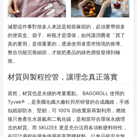
減塑這件事對很多人來說是相當麻煩的，必須要帶很多
的便當盒、袋子、杯瓶才是環保，如何讓消費者「買了
真的要用」是很重要的，透過使用者需求情境的推導、
整合功能完善細節，才能把產品的綠色價值發揮到極
致。
材質與製程控管，讓理念真正落實
當然，材質也是永續的考量重點。 BAGOROLL 使用的
Tyvek® ，是美國化纖大廠杜邦所研發的合成纖維，手感
似紙卻防水、堅韌，可 100% 回收重新再製利用，燃燒
後只會產生水蒸氣和二氧化碳，是相當符合環保永續理
念的材質。而 SKUZEE 更是充分活用各項軟硬料特性，
在設計過程中避免使用有害塑膠材料，以食品級安全無