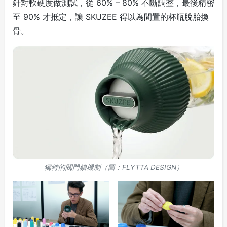
針對軟硬度做測試，從 60% – 80% 不斷調整，最後精密
至 90% 才抵定，讓 SKUZEE 得以為閒置的杯瓶脫胎換
骨。
獨特的閥門鎖機制（圖：FLYTTA DESIGN）