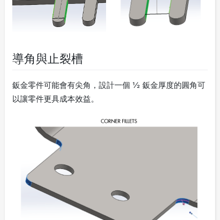
導角與止裂槽
鈑金零件可能會有尖角，設計一個 ½ 鈑金厚度的圓角可
以讓零件更具成本效益。