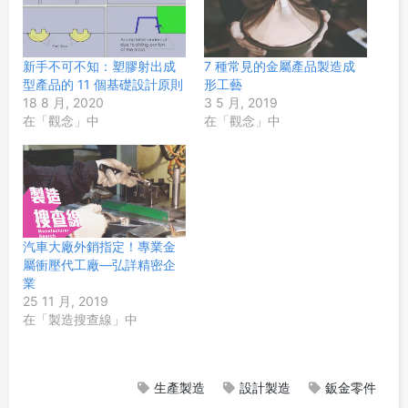
新手不可不知：塑膠射出成
7 種常見的金屬產品製造成
型產品的 11 個基礎設計原則
形工藝
18 8 月, 2020
3 5 月, 2019
在「觀念」中
在「觀念」中
汽車大廠外銷指定！專業金
屬衝壓代工廠—弘詳精密企
業
25 11 月, 2019
在「製造搜查線」中
生產製造
設計製造
鈑金零件