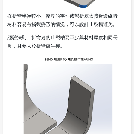
在折彎半徑較小、較厚的零件或彎折處太接近邊緣時，
材料容易有撕裂變形的情況，可以設計止裂槽避免。
經驗法則：
折彎處的止裂槽要至少與材料厚度相同長
度，且要大於折彎處半徑。