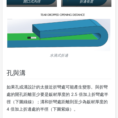
開口式內徑
折邊長度
水滴式折邊
孔與溝
如果孔或溝設計的太接近折彎處可能產生變形。與折彎
處的開孔距離至少要是鈑材厚度的 2.5 倍加上折彎處半
徑（下圖綠線）；溝和折彎處距離則至少為鈑材厚度的
4 倍加上折邊處的半徑（下圖紫線）。