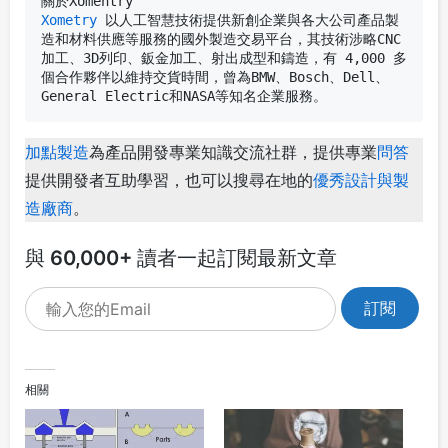
關於Xomentry
Xometry
 以人工智慧技術提供新創企業與各大公司產品製
造和材料供應等服務的國外製造交易平台，其技術涉略CNC
加工、3D列印、鈑金加工、射出成型和鑄造，有 4,000 多
個合作夥伴以維持交貨時間，曾為BMW、Bosch、Dell、
General Electric和NASA等知名企業服務。
加點製造
為產品開發專業知識交流社群，提供專業
問答
提供開發者互助學習，也可以搜尋在地的
優秀設計與製
造廠商
。
與 60,000+ 讀者一起訂閱最新文章
相關