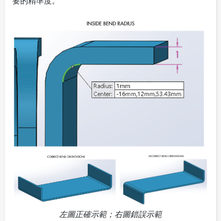
要的精準度。
左圖正確示範；右圖錯誤示範