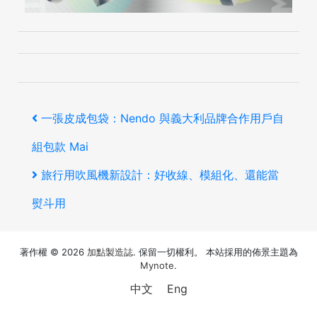
文
上
一張皮成包袋：Nendo 與義大利品牌合作用戶自
章
一
組包款 Mai
導
篇
下
旅行用吹風機新設計：好收線、模組化、還能當
覽
文
一
熨斗用
章
篇
著作權 © 2026
加點製造誌
. 保留一切權利。 本站採用的佈景主題為
文
Mynote
.
章
中文
Eng