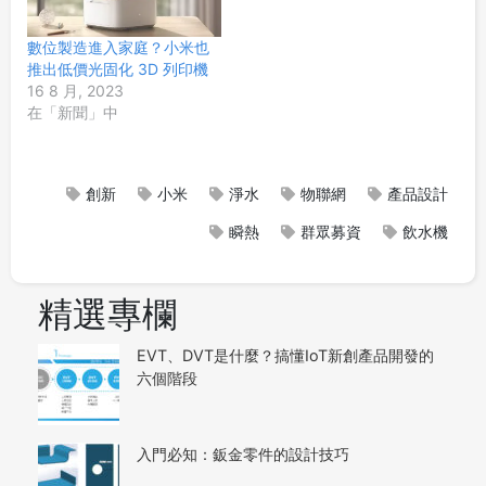
數位製造進入家庭？小米也
推出低價光固化 3D 列印機
16 8 月, 2023
在「新聞」中
創新
小米
淨水
物聯網
產品設計
瞬熱
群眾募資
飲水機
精選專欄
EVT、DVT是什麼？搞懂IoT新創產品開發的
六個階段
入門必知：鈑金零件的設計技巧