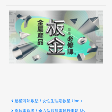
文
上
超極薄熱敷墊！女性生理期救星 Undu
章
一
下
拖拉零負擔！全方位智慧電動行李箱 My