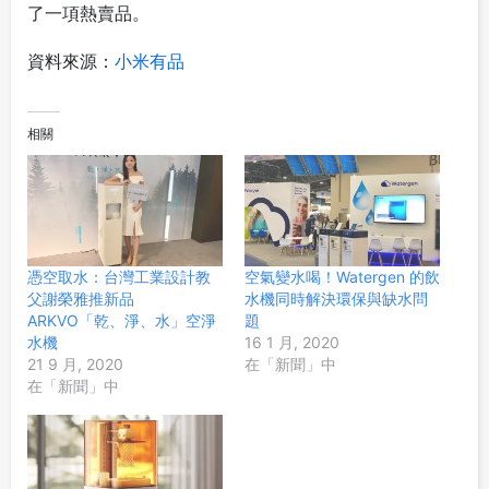
了一項熱賣品。
資料來源：
小米有品
相關
憑空取水：台灣工業設計教
空氣變水喝！Watergen 的飲
父謝榮雅推新品
水機同時解決環保與缺水問
ARKVO「乾、淨、水」空淨
題
水機
16 1 月, 2020
21 9 月, 2020
在「新聞」中
在「新聞」中